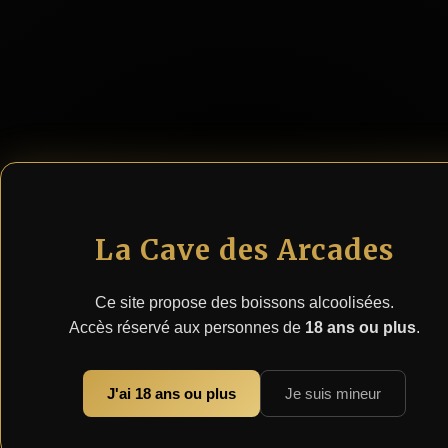
panier
Notes de dégustation
:
«Apéritif très fruité, très
rond et soyeux. Ce rosé
peut être consommé en
toutes circonstances
(apéritif, entrée, repas,
La Cave des Arcades
dessert).»
Recommandation de
Ce site propose des boissons alcoolisées.
Accès réservé aux personnes de
18 ans ou plus
.
service
:
Servir bien frais, à une
température de 7 à 12
J'ai 18 ans ou plus
Je suis mineur
degrés.