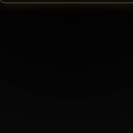
Accord mets & vins
:
Ce vin accompagne
parfaitement les grillades
et les viandes blanches.
Durée de garde
:
2 ans
© 2025 - 2026 Le bar des arcades
Propulsé par
Webador